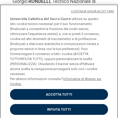
Giorgio
RONDELLI
, Tecnico Nazionale di
atletica leggera, giornalista e
CONTINUA SENZA ACCETTARE
commentatore tecnico televisivo
Università Cattolica del Sacro Cuore
utilizza su questo
sito cookie tecnici necessari per il suo funzionamento
(finalizzati a consentire la fruizione dei nostri servizi,
ottimizzare l'esperienza utente) e, ove si presti il consenso,
cookie ed altri strumenti di tracciamento e di profilazione
(finalizzati a elaborare statistiche e comunicazioni mirate a
proporre servizi in linea con le tue preferenze). Puoi
fornire/negare il consenso a tutti i cookie (ACCETTA
© Università Cattolica del Sacro Cuore
TUTTI/RIFIUTA TUTTI), oppure personalizzare le scelte
(PERSONALIZZA). Chiudendo il banner senza effettuare
Largo A. Gemelli 1, 20123 Milano
alcuna scelta la navigazione proseguirà solo con i cookie
necessari.
Per ulteriori informazioni consulta l'
informativa di Ateneo sui
Cookie.
ACCETTA TUTTI
Privacy
Cookies
RIFIUTA TUTTI
Impostazione Cookies