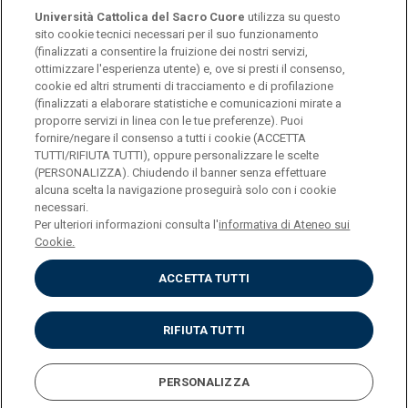
completo
Università Cattolica del Sacro Cuore
utilizza su questo
sito cookie tecnici necessari per il suo funzionamento
(finalizzati a consentire la fruizione dei nostri servizi,
ottimizzare l'esperienza utente) e, ove si presti il consenso,
cookie ed altri strumenti di tracciamento e di profilazione
(finalizzati a elaborare statistiche e comunicazioni mirate a
Vai alla pagina dedicata
proporre servizi in linea con le tue preferenze). Puoi
fornire/negare il consenso a tutti i cookie (ACCETTA
TUTTI/RIFIUTA TUTTI), oppure personalizzare le scelte
(PERSONALIZZA). Chiudendo il banner senza effettuare
alcuna scelta la navigazione proseguirà solo con i cookie
necessari.
Per ulteriori informazioni consulta l'
informativa di Ateneo sui
Cookie.
© Università Cattolica del Sacro Cuore
ACCETTA TUTTI
Largo A. Gemelli 1, 20123 Milano
RIFIUTA TUTTI
PERSONALIZZA