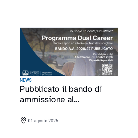
NEWS
Pubblicato il bando di
ammissione al
Programma Dual Career
2026/2027
01 agosto 2026