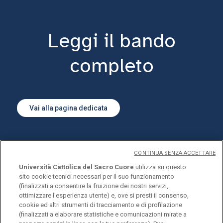
Leggi il bando
completo
Vai alla pagina dedicata
CONTINUA SENZA ACCETTARE
Università Cattolica del Sacro Cuore
utilizza su questo
sito cookie tecnici necessari per il suo funzionamento
(finalizzati a consentire la fruizione dei nostri servizi,
© Università Cattolica del Sacro Cuore
ottimizzare l'esperienza utente) e, ove si presti il consenso,
cookie ed altri strumenti di tracciamento e di profilazione
Largo A. Gemelli 1, 20123 Milano
(finalizzati a elaborare statistiche e comunicazioni mirate a