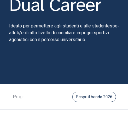
Dual Career
Ideato per permettere agli studenti e alle studentesse‐
atleti/e di alto livello di conciliare impegni sportivi
agonistici con il percorso universitario.
Programma
Destinatari
Come iscriversi
Vantagg
Scopri il bando 2026