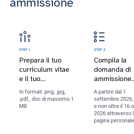
ammissione
STEP 1
STEP 2
Prepara il tuo
Compila la
curriculum vitae
domanda di
e il tuo
ammissione
curriculum
online
In formati .png, .jpg,
A partire dal 1
sportivo
.pdf, .doc di massimo 1
settembre 2026,
MB
e non oltre il 16 
2026 attraverso 
pagina personale