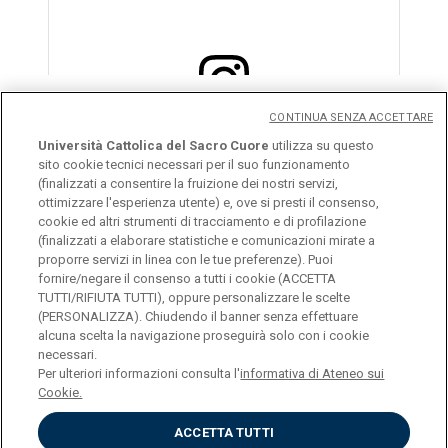
CONTINUA SENZA ACCETTARE
Visualizza questo post su Instagram
Università Cattolica del Sacro Cuore
utilizza su questo
sito cookie tecnici necessari per il suo funzionamento
(finalizzati a consentire la fruizione dei nostri servizi,
© Università Cattolica del Sacro Cuore
ottimizzare l'esperienza utente) e, ove si presti il consenso,
cookie ed altri strumenti di tracciamento e di profilazione
Largo A. Gemelli 1, 20123 Milano
(finalizzati a elaborare statistiche e comunicazioni mirate a
proporre servizi in linea con le tue preferenze). Puoi
fornire/negare il consenso a tutti i cookie (ACCETTA
TUTTI/RIFIUTA TUTTI), oppure personalizzare le scelte
(PERSONALIZZA). Chiudendo il banner senza effettuare
alcuna scelta la navigazione proseguirà solo con i cookie
Un post condiviso da Università Cattolica (@unicatt)
necessari.
Privacy
Per ulteriori informazioni consulta l'
informativa di Ateneo sui
Cookies
Cookie.
Impostazione Cookies
ACCETTA TUTTI