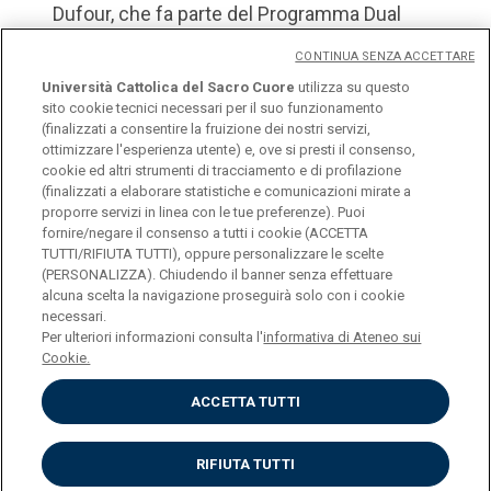
Dufour, che fa parte del Programma Dual
Career, studia
Economia delle imprese e
CONTINUA SENZA ACCETTARE
dei mercati
.
Università Cattolica del Sacro Cuore
utilizza su questo
sito cookie tecnici necessari per il suo funzionamento
(finalizzati a consentire la fruizione dei nostri servizi,
ottimizzare l'esperienza utente) e, ove si presti il consenso,
cookie ed altri strumenti di tracciamento e di profilazione
(finalizzati a elaborare statistiche e comunicazioni mirate a
proporre servizi in linea con le tue preferenze). Puoi
fornire/negare il consenso a tutti i cookie (ACCETTA
© Università Cattolica del Sacro Cuore
TUTTI/RIFIUTA TUTTI), oppure personalizzare le scelte
(PERSONALIZZA). Chiudendo il banner senza effettuare
Largo A. Gemelli 1, 20123 Milano
alcuna scelta la navigazione proseguirà solo con i cookie
necessari.
Per ulteriori informazioni consulta l'
informativa di Ateneo sui
Cookie.
ACCETTA TUTTI
Privacy
Cookies
RIFIUTA TUTTI
Impostazione Cookies