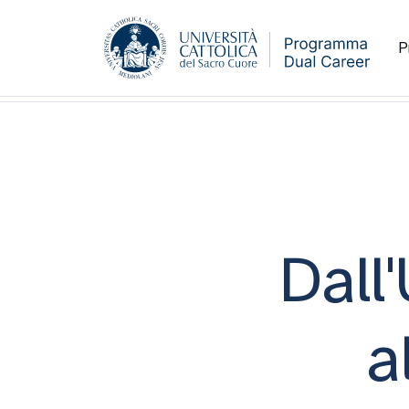
P
Dall'Università Cattolica al podio europe
Dall
a