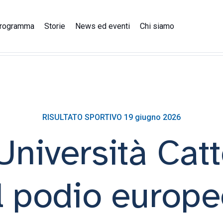
rogramma
Storie
News ed eventi
Chi siamo
o: bronzo per Mariella Viale
RISULTATO SPORTIVO 19 giugno 2026
'Università Catt
l podio europe