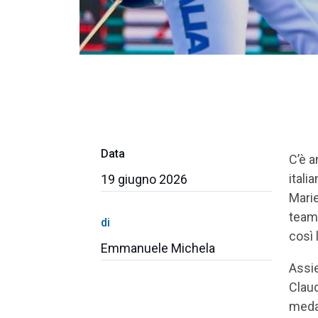
Data
C’è a
itali
19 giugno 2026
Marie
team 
di
così 
Emmanuele Michela
Assie
Claud
medag