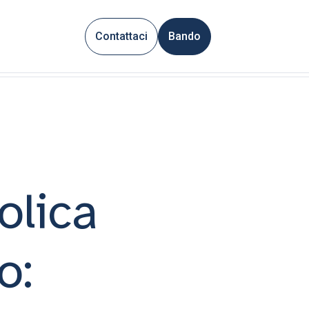
Contattaci
Bando
olica
o: