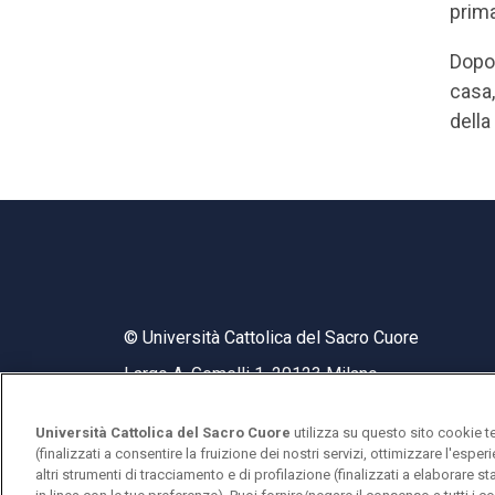
prima
Dopo 
casa,
della
© Università Cattolica del Sacro Cuore
Largo A. Gemelli 1, 20123 Milano
Università Cattolica del Sacro Cuore
utilizza su questo sito cookie t
(finalizzati a consentire la fruizione dei nostri servizi, ottimizzare l'espe
altri strumenti di tracciamento e di profilazione (finalizzati a elaborare 