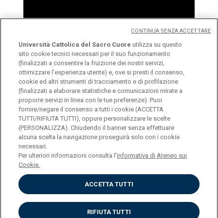
CONTINUA SENZA ACCETTARE
Università Cattolica del Sacro Cuore
utilizza su questo
sito cookie tecnici necessari per il suo funzionamento
(finalizzati a consentire la fruizione dei nostri servizi,
ottimizzare l'esperienza utente) e, ove si presti il consenso,
cookie ed altri strumenti di tracciamento e di profilazione
(finalizzati a elaborare statistiche e comunicazioni mirate a
proporre servizi in linea con le tue preferenze). Puoi
fornire/negare il consenso a tutti i cookie (ACCETTA
© Università Cattolica del Sacro Cuore
TUTTI/RIFIUTA TUTTI), oppure personalizzare le scelte
(PERSONALIZZA). Chiudendo il banner senza effettuare
Largo A. Gemelli 1, 20123 Milano
alcuna scelta la navigazione proseguirà solo con i cookie
necessari.
Per ulteriori informazioni consulta l'
informativa di Ateneo sui
Cookie.
ACCETTA TUTTI
Privacy
Cookies
RIFIUTA TUTTI
Impostazione Cookies